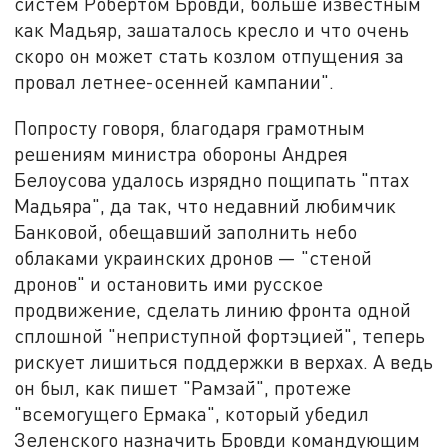
систем Робертом Бровди, больше известным
как Мадьяр, зашаталось кресло и что очень
скоро он может стать козлом отпущения за
провал летнее-осенней кампании".
Попросту говоря, благодаря грамотным
решениям министра обороны Андрея
Белоусова удалось изрядно пощипать "птах
Мадьяра", да так, что недавний любимчик
Банковой, обещавший заполнить небо
облаками украинских дронов — "стеной
дронов" и остановить ими русское
продвижение, сделать линию фронта одной
сплошной "неприступной фортэцией", теперь
рискует лишиться поддержки в верхах. А ведь
он был, как пишет "Рамзай", протеже
"всемогущего Ермака", который убедил
Зеленского назначить Бровди командующим