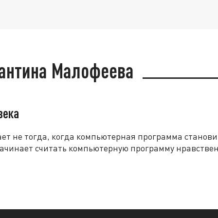
тантина Малофеева
века
т не тогда, когда компьютерная программа становит
 начинает считать компьютерную программу нравстве