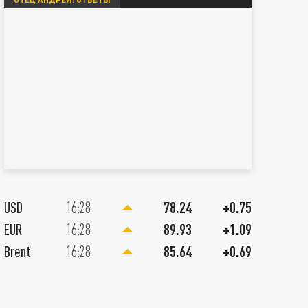
06 Августа 20:30
USD
16:28
78.24
+0.75
Главное к вечеру 6 августа. С
EUR
16:28
89.93
+1.09
разведку для Украины. ВС Рос
Brent
16:28
85.64
+0.69