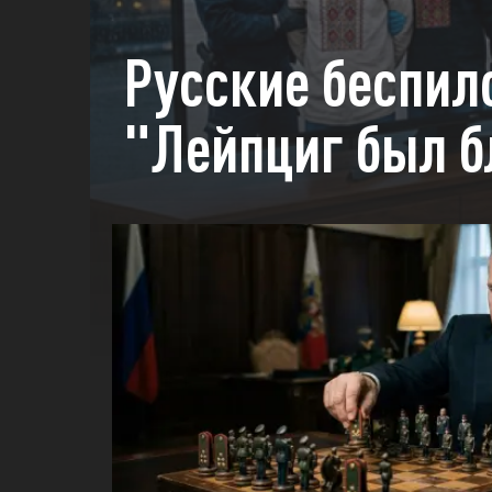
Русские беспил
"Лейпциг был б