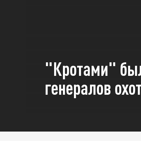
"Кротами" был
генералов охо