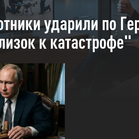
отники ударили по Г
лизок к катастрофе"