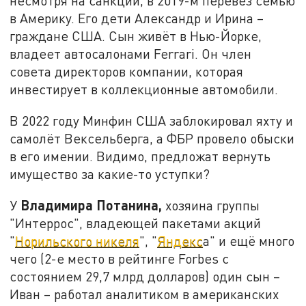
несмотря на санкции, в 2019-м перевёз семью
в Америку. Его дети Александр и Ирина –
граждане США. Сын живёт в Нью-Йорке,
владеет автосалонами Ferrari. Он член
совета директоров компании, которая
инвестирует в коллекционные автомобили.
В 2022 году Минфин США заблокировал яхту и
самолёт Вексельберга, а ФБР провело обыски
в его имении. Видимо, предложат вернуть
имущество за какие-то уступки?
Владимира Потанина,
У
хозяина группы
"Интеррос", владеющей пакетами акций
"
Норильского никеля
", "
Яндекс
а" и ещё много
чего (2-е место в рейтинге Forbes с
состоянием 29,7 млрд долларов) один сын –
Иван – работал аналитиком в американских