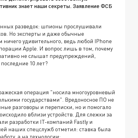
ротивник знает наши секреты. Заявление ФСБ
анных разведок: шпионы прослушивали
ов. Но эксперты и даже обычные
м ничего удивительного, ведь любой IPhone
орации Apple. И вопрос лишь в том, почему
ративно не слышат предупреждений,
 последние 10 лет?
вражеская операция "носила многоуровневый
олькими государствами". Вредоносное ПО не
ные разговоры и переписки, но и помогало
роисходило вблизи устройств. Для слежки за
ли разработки IT-компаний Fastly и
лей наших спецслужб отметил: ставка была
аботу, а на технологии: