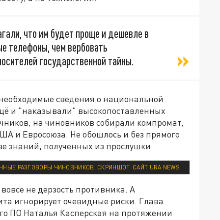
гали, что им будет проще и дешевле в
е телефоны, чем вербовать
осителей государственной тайны.
 необходимые сведения о национальной
ещё и "наказывали" высокопоставленных
чников, на чиновников собирали компромат,
ША и Евросоюза. Не обошлось и без прямого
ве знаний, полученных из прослушки.
ННЫЕ РАЗГОВОРЫ ЧИНОВНИКОВ. СКРИНШОТ: САЙТ URA.NEWS
 вовсе не дерзость противника. А
ита игнорирует очевидные риски. Глава
го ПО Наталья Касперская на протяжении