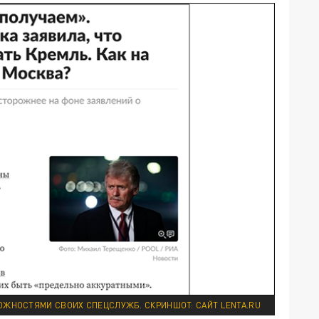
ОЖНОСТЯМИ СВОИХ СПЕЦСЛУЖБ. СКРИНШОТ: САЙТ LENTA.RU