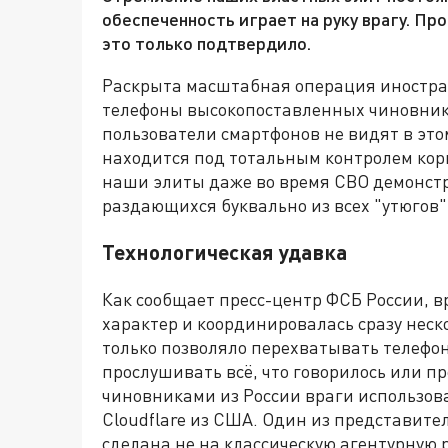
обеспеченность играет на руку врагу. П
это только подтвердило.
Раскрыта масштабная операция иностр
телефоны высокопоставленных чиновник
пользователи смартфонов не видят в это
находится под тотальным контролем корп
наши элиты даже во время СВО демонст
раздающихся буквально из всех "утюгов"
Технологическая удавка
Как сообщает пресс-центр ФСБ России, 
характер и координировалась сразу неск
только позволяло перехватывать телефон
прослушивать всё, что говорилось или п
чиновниками из России враги использова
Cloudflare из США. Один из представите
сделана не на классическую агентурную р