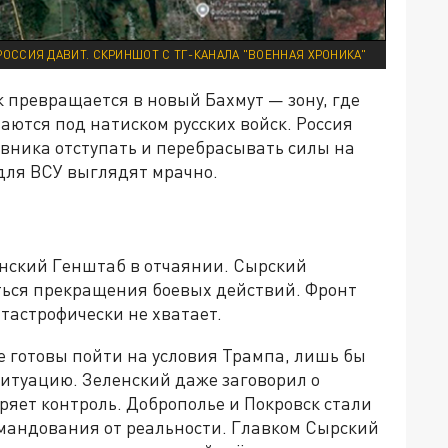
РОССИЯ ДАВИТ. СКРИНШОТ С ТГ-КАНАЛА "ВОЕННАЯ ХРОНИКА"
к превращается в новый Бахмут — зону, где
ются под натиском русских войск. Россия
вника отступать и перебрасывать силы на
для ВСУ выглядят мрачно.
нский Генштаб в отчаянии. Сырский
иться прекращения боевых действий. Фронт
тастрофически не хватает.
е готовы пойти на условия Трампа, лишь бы
ситуацию. Зеленский даже заговорил о
ряет контроль. Доброполье и Покровск стали
мандования от реальности. Главком Сырский