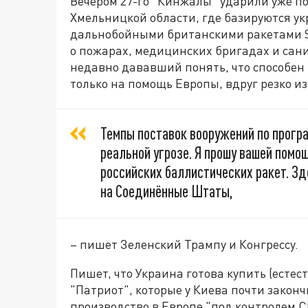
Вечером 27-го "Кинжалы" ударили уже п
Хмельницкой области, где базируются у
дальнобойными британскими ракетами S
о пожарах, медицинских бригадах и сани
недавно дававший понять, что способен 
только на помощь Европы, вдруг резко и
Темпы поставок вооружений по прогр
реальной угрозе. Я прошу вашей помощ
российских баллистических ракет. З
на Соединённые Штаты,
– пишет Зеленский Трампу и Конгрессу.
Пишет, что Украина готова купить (естес
"Патриот", которые у Киева почти закон
производство в Европе "под контролем С