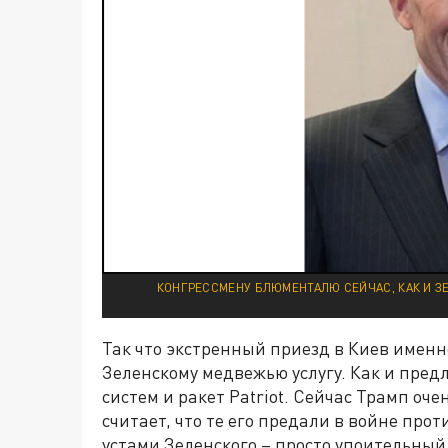
КОНГРЕССМЕНУ БЛЮМЕНТАЛЮ СЕЙЧАС, КАК И ЗЕ
Так что экстренный приезд в Киев именно
Зеленскому медвежью услугу. Как и пред
систем и ракет Patriot. Сейчас Трамп оч
считает, что те его предали в войне прот
устами Зеленского – просто упоительный 