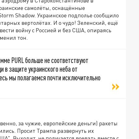
о аэродрому в Староконстантинове в
краинские самолёты, оснащённые
torm Shadow. Украинское подполье сообщило
тарных вертолётах. И о чудо! Зеленский, ещё
вести войну с Россией и без США, опираясь
зменил тон.
амме PURL больше не соответствуют
и в защите украинского неба от
десь мы полагаемся почти исключительно
твенно, за чужие, европейские деньги) ракеты
чились. Просит Трампа развернуть их
ША". Выходит, не получается воевать вместе с