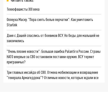
ЧИТАЙТЕ ТАКЖЕ:
Технофашисты XXI века
Оплеуха Маску. "Пора снять белые перчатки": Как уничтожить
Starlink
Даня с Дашей спаслись от боевиков ВСУ. Но беды для малышей не
закончились
"Очень плохие новости": Большая ошибка Palantir в России. Страны
НАТО впервые за СВО остановили поставки оружия. ВСУ теряют
приграничье?
Три главных инсайда об СВО. Отмена мобилизации и возвращение
"генерала Армагеддона"? Отличные новости, которые ждали все