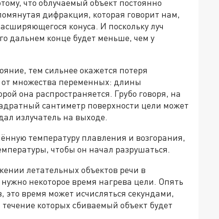
потому, что облучаемый объект постоянно
 упомянутая дифракция, которая говорит нам,
асширяющегося конуса. И поскольку луч
го дальнем конце будет меньше, чем у
ояние, тем сильнее окажется потеря
 от множества переменных: длины
орой она распространяется. Грубо говоря, на
вадратный сантиметр поверхности цели может
дал излучатель на выходе.
лённую температуру плавления и возгорания,
температуры, чтобы он начал разрушаться.
жении летательных объектов речи в
 нужно некоторое время нагрева цели. Опять
в, это время может исчисляться секундами,
В течение которых сбиваемый объект будет