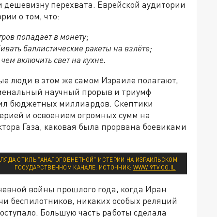
 и дешевизну перехвата. Еврейской аудитории
ии о том, что:
тров попадает в монету;
вать баллистические ракеты на взлёте;
чем включить свет на кухне.
ые люди в этом же самом Израиле полагают,
оменальный научный прорыв и триумф
пил бюджетных миллиардов. Скептики
ерией и освоением огромных сумм на
ктора Газа, каковая была прорвана боевиками
ЛЯДА СТИЛЬ "АНАЛОГОВНЕТНОЙ" ИСТЕРИИ НА ИЗРАИЛЬСКОМ
ГОСУДАРСТВЕННОМ КАНАЛЕ. ИСТОЧНИК:
WWW.9TV.CO.IL
дневной войны прошлого года, когда Иран
ячи беспилотников, никаких особых реляций
поступало. Большую часть работы сделала