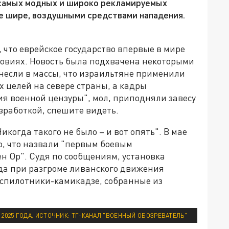
 самых модных и широко рекламируемых
е шире, воздушными средствами нападения.
что еврейское государство впервые в мире
ловиях. Новость была подхвачена некоторыми
если в массы, что израильтяне применили
х целей на севере страны, а кадры
я военной цензуры", мол, приподняли завесу
зработкой, спешите видеть.
когда такого не было – и вот опять". В мае
о, что назвали "первым боевым
н Ор". Судя по сообщениям, установка
ода при разгроме ливанского движения
беспилотники-камикадзе, собранные из
2025 ГОДА. ИСТОЧНИК: ТГ-КАНАЛ "ВОЕННЫЙ ОБОЗРЕВАТЕЛЬ"