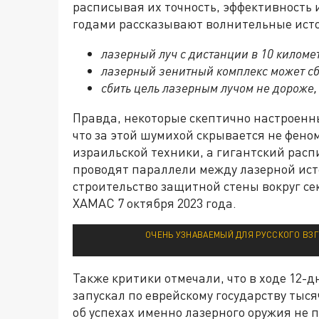
расписывая их точность, эффективность
годами рассказывают волнительные истор
лазерный луч с дистанции в 10 киломе
лазерный зенитный комплекс может сби
сбить цель лазерным лучом не дороже, 
Правда, некоторые скептично настроенн
что за этой шумихой скрывается не фен
израильской техники, а гигантский рас
проводят параллели между лазерной ист
строительство защитной стены вокруг се
ХАМАС 7 октября 2023 года.
ОЧЕНЬ УЗНАВАЕМЫЙ ДЛЯ РУССКОГО ВЗГ
Также критики отмечали, что в ходе 12-
запускал по еврейскому государству тыс
об успехах именно лазерного оружия не 