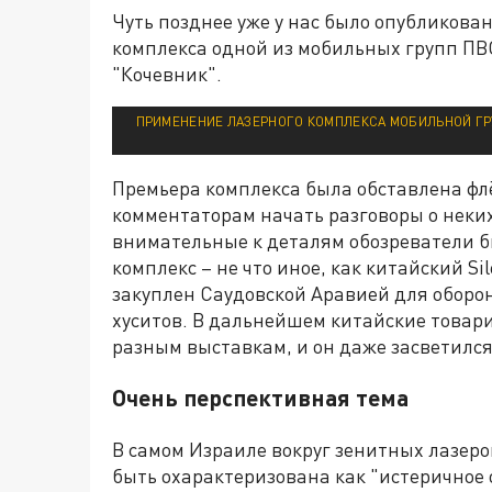
Чуть позднее уже у нас было опубликова
комплекса одной из мобильных групп ПВ
"Кочевник".
ПРИМЕНЕНИЕ ЛАЗЕРНОГО КОМПЛЕКСА МОБИЛЬНОЙ ГРУ
Премьера комплекса была обставлена фл
комментаторам начать разговоры о неки
внимательные к деталям обозреватели б
комплекс – не что иное, как китайский Si
закуплен Саудовской Аравией для оборо
хуситов. В дальнейшем китайские товар
разным выставкам, и он даже засветилс
Очень перспективная тема
В самом Израиле вокруг зенитных лазеро
быть охарактеризована как "истеричное