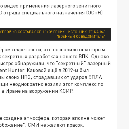
но видео применения лазерного зенитного
О отряда специального назначения (ОСпН)
ППОЙ ИЗ СОСТАВА ОСПН "КОЧЕВНИК". ИСТОЧНИК: ТГ-КАНАЛ
"ВОЕННЫЙ ОСВЕДОМИТЕЛЬ"
ёром секретности, что позволило некоторым
х секретных разработках нашего ВПК. Однако
ыстро обнаружили, что "секретный" лазерный
lent Hunter. Каковой ещё в 2019-м был
ны своих НПЗ, страдавших от ударов БПЛА
ищи неоднократно возили этот комплекс по
я в Иране на вооружении КСИР.
в создана атмосфера, которая вполне может
 обожание". СМИ не жалеют красок,