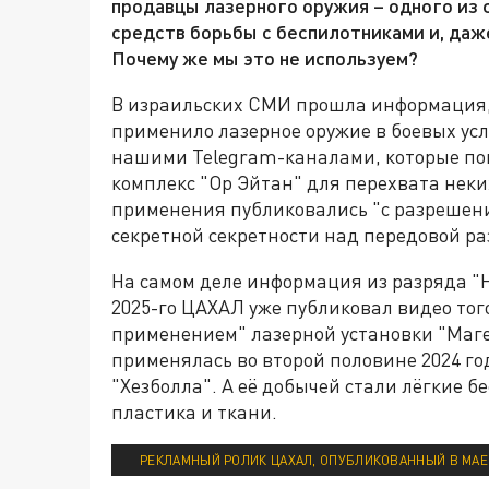
продавцы лазерного оружия – одного из
средств борьбы с беспилотниками и, даж
Почему же мы это не используем?
В израильских СМИ прошла информация, 
применило лазерное оружие в боевых ус
нашими Telegram-каналами, которые пон
комплекс "Ор Эйтан" для перехвата неки
применения публиковались "с разрешени
секретной секретности над передовой ра
На самом деле информация из разряда "Ни
2025-го ЦАХАЛ уже публиковал видео тог
применением" лазерной установки "Маге
применялась во второй половине 2024 г
"Хезболла". А её добычей стали лёгкие 
пластика и ткани.
РЕКЛАМНЫЙ РОЛИК ЦАХАЛ, ОПУБЛИКОВАННЫЙ В МАЕ 