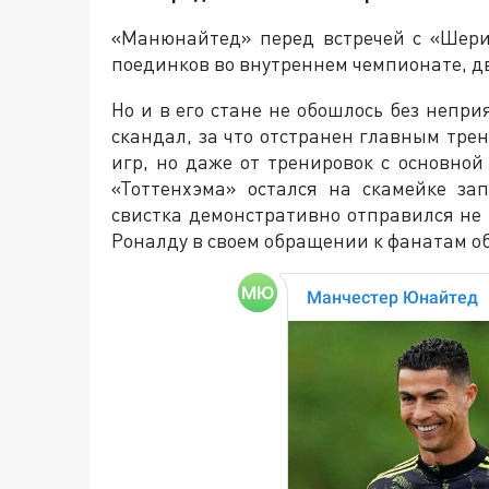
«Манюнайтед» перед встречей с «Шери
поединков во внутреннем чемпионате, дв
Но и в его стане не обошлось без непр
скандал, за что отстранен главным тре
игр, но даже от тренировок с основно
«Тоттенхэма» остался на скамейке за
свистка демонстративно отправился не 
Роналду в своем обращении к фанатам об