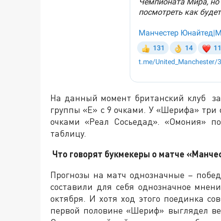
На данный момент британский клуб за
группы «Е» с 9 очками. У «Шерифа» три о
очками «Реал Сосьедад». «Омония» п
таблицу.
Что говорят букмекеры о матче «Манч
Прогнозы на матч однозначные – побед
составили для себя однозначное мнен
октября. И хотя ход этого поединка со
первой половине «Шериф» выглядел вес