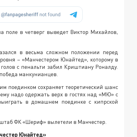
на поле в четверг выведет Виктор Михайлов,
казался в весьма сложном положении перед
уровня – «Манчестером Юнайтед», которому в
 голов с пенальти забил Криштиану Роналду.
 победа манкунианцев.
ним поединком сохраняет теоретический шанс
о ему надо одержать верх в гостях над «МЮ» с
 выиграть в домашнем поединке с кипрской
 штаб ФК «Шериф» вылетели в Манчестер.
нчестер Юнайтед»