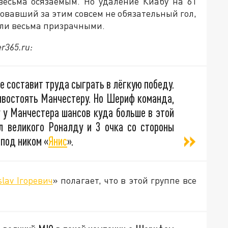
весьма осязаемым. Но удаление Киабу на 61
довавший за этим совсем не обязательный гол,
али весьма призрачными.
er365.ru:
е составит труда сыграть в лёгкую победу.
ивостоять Манчестеру. Но Шериф команда,
у у Манчестера шансов куда больше в этой
л великого Роналду и 3 очка со стороны
 под ником «
Янис
».
slav Iгоревич
» полагает, что в этой группе все