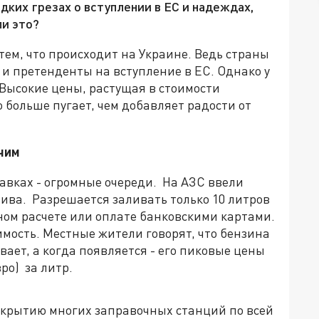
дких грезах о вступлении в ЕС и надеждах,
ли это?
ем, что происходит на Украине. Ведь страны
о и претенденты на вступление в ЕС. Однако у
 Высокие цены, растущая в стоимости
о больше пугает, чем добавляет радости от
чим
равках - огромные очереди. На АЗС ввели
ива. Разрешается заливать только 10 литров
ном расчете или оплате банковскими картами.
имость. Местные жители говорят, что бензина
ает, а когда появляется - его пиковые цены
вро) за литр.
закрытию многих заправочных станций по всей