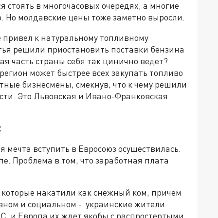
я стоять в многочасовых очередях, а многие
. Но молдавские цены тоже заметно выросли.
 привел к натуральному топливному
атья решили приостановить поставки бензина
ая часть страны себя так цинично ведет?
- регион может быстрее всех закупать топливо
стные бизнесмены, смекнув, что к чему решили
асти. Это Львовская и Ивано-Франковская
х
я мечта вступить в Евросоюз осуществилась.
пе. Проблема в том, что заработная плата
ы которые накатили как снежный ком, причем
ливном и социальном - украинские жители
 ЕС, и Европа их ждет якобы с распростертыми