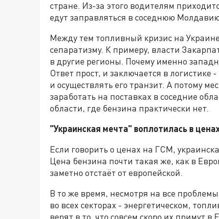
стране. Из-за этого водителям приходитс
едут заправляться в соседнюю Молдавию
Между тем топливный кризис на Украине
сепаратизму. К примеру, власти Закарп
в другие регионы. Почему именно западн
Ответ прост, и заключается в логистике 
и осуществлять его транзит. А потому ме
заработать на поставках в соседние обл
области, где бензина практически нет.
"Украинская мечта" воплотилась в цена
Если говорить о ценах на ГСМ, украинска
Цена бензина почти такая же, как в Евро
заметно отстаёт от европейской.
В то же время, несмотря на все проблем
во всех секторах - энергетическом, топ
верят в то, что совсем скоро их примут в