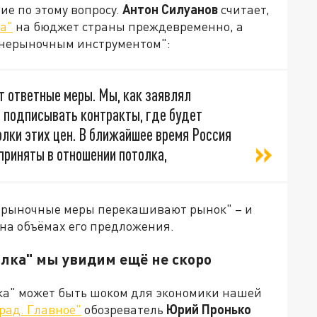
е по этому вопросу.
Антон Силуанов
считает,
а"
на бюджет страны преждевременно, а
 нерыночным инструментом":
т ответные меры. Мы, как заявлял
м подписывать контракты, где будет
олки этих цен. В ближайшее время Россия
 приняты в отношении потолка,
"нерыночные меры перекашивают рынок" – и
 на объёмах его предложения.
олка" мы увидим ещё не скоро
лка" может быть шоком для экономики нашей
рад. Главное"
обозреватель
Юрий Пронько