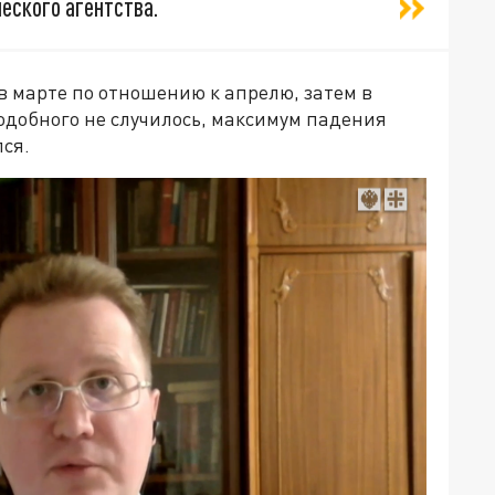
еского агентства.
в марте по отношению к апрелю, затем в
одобного не случилось, максимум падения
лся.