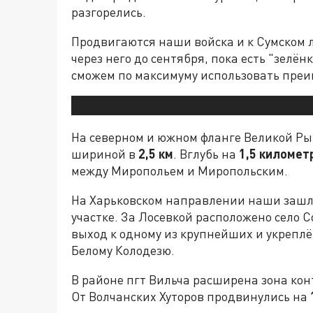
разгорелись.
Продвигаются наши войска и к Сумском л
через него до сентября, пока есть "зелён
сможем по максимуму использовать преи
На северном и южном фланге Великой Ры
шириной в
2,5 км
. Вглубь на
1,5 километ
между Миропольем и Миропольским.
На Харьковском направлении наши зашли
участке. За Лосевкой расположено село С
выход к одному из крупнейших и укрепл
Белому Колодезю.
В районе пгт Вильча расширена зона ко
От Волчанских Хуторов продвинулись на