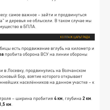
есу: самое важное – зайти и продвинуться
ка" и деревья не облысели. В таком случае мы
мущество в БПЛА.
КОЛЛАЖ ЦАРЬГРАДА
бицы есть продвижение вглубь на километр и
ра
пробита оборона ВСУ на линии обороны
 в Лосевку, продвинулись на Волчанском
основый Бор, взятие которого открывает
ённейших населёнников на данном участке – к
нтроля – ширина пробития
4 км
, глубина
2 км
.
1,5 км
.