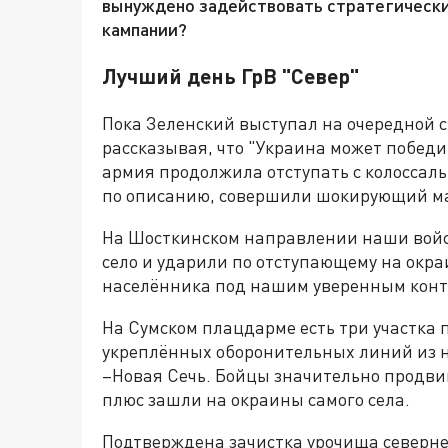
вынуждено задействовать стратегически
кампании?
Лучший день ГрВ "Север"
Пока Зеленский выступал на очередной 
рассказывая, что "Украина может победит
армия продолжила отступать с колоссал
по описанию, совершили шокирующий м
На Шосткинском направлении наши войск
село и ударили по отступающему на окр
населённика под нашим уверенным конт
На Сумском плацдарме есть три участка 
укреплённых оборонительных линий из н
–Новая Сечь. Бойцы значительно продвин
плюс зашли на окраины самого села.
Подтверждена зачистка урочища севернее