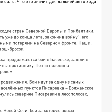
е силы. Что это значит для дальнейшего хода
сходке стран Северной Европы и Прибалтики,
ь уже до конца лета, закончив войну", его
ьными потерями на Северном фронте. Наши,
арш-бросок.
а продолжаются бои в Бачевске, зашли в
аины противнику. Почти половина
ролем.
продвижения. Бои идут за одну из самых
аселённых пунктов Писаревка – Волжанское
улись севернее Писаревки в лесополосах,
 Новой Сечи, бои за которую вовсю