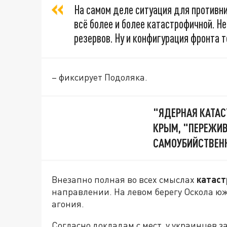
На самом деле ситуация для противн
всё более и более катастрофичной. Не
резервов. Ну и конфигурация фронта т
– фиксирует Подоляка.
"ЯДЕРНАЯ КАТАС
КРЫМ, "ПЕРЕЖИВ
САМОУБИЙСТВЕН
Внезапно полная во всех смыслах
катас
направлении. На левом берегу Оскола ю
агония.
Согласно докладам с мест, у украинцев з