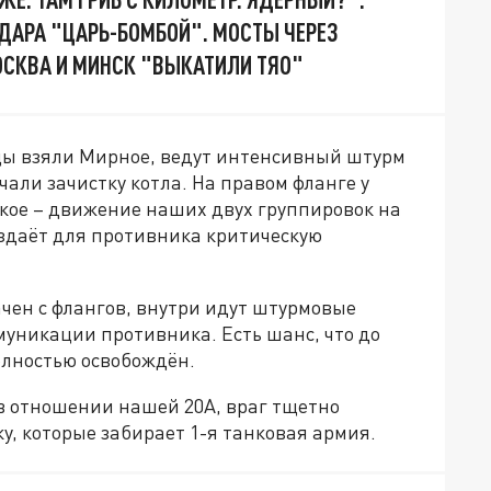
ДАРА "ЦАРЬ-БОМБОЙ". МОСТЫ ЧЕРЕЗ
МОСКВА И МИНСК "ВЫКАТИЛИ ТЯО"
йцы взяли Мирное, ведут интенсивный штурм
али зачистку котла. На правом фланге у
кое – движение наших двух группировок на
оздаёт для противника критическую
чен с флангов, внутри идут штурмовые
муникации противника. Есть шанс, что до
олностью освобождён.
в отношении нашей 20А, враг тщетно
, которые забирает 1-я танковая армия.