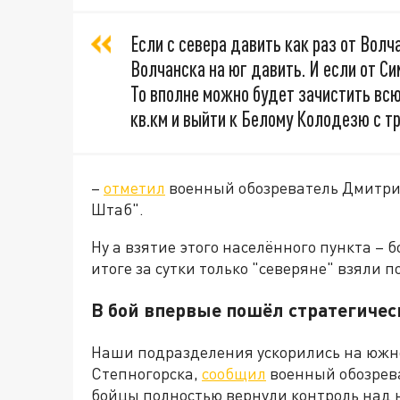
Если с севера давить как раз от Волч
Волчанска на юг давить. И если от С
То вполне можно будет зачистить вс
кв.км и выйти к Белому Колодезю с тр
–
отметил
военный обозреватель Дмитри
Штаб".
Ну а взятие этого населённого пункта – 
итоге за сутки только "северяне" взяли п
В бой впервые пошёл стратегичес
Наши подразделения ускорились на южно
Степногорска,
сообщил
военный обозрева
бойцы полностью вернули контроль над 