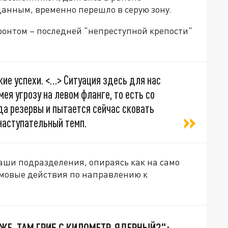
данным, временно перешло в серую зону.
онтом – последней "непреступной крепости"
ие успехи. <…> Ситуация здесь для нас
мея угрозу на левом фланге, то есть со
да резервы и пытается сейчас сковать
наступательный темп.
аши подразделения, опираясь как на само
урмовые действия по направлению к
ЖЕ. ТАМ ГРИБ С КИЛОМЕТР. ЯДЕРНЫЙ?":