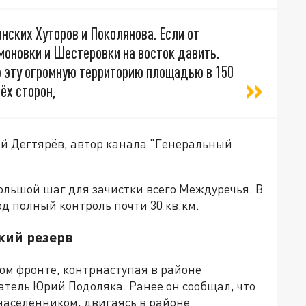
анских Хуторов и Поколянова. Если от
имоновки и Шестеровки на восток давить.
ю эту огромную территорию площадью в 150
ёх сторон,
й Дегтярёв, автор канала "Генеральный
большой шаг для зачистки всего Междуречья. В
од полный контроль почти 30 кв.км.
кий резерв
м фронте, контрнаступая в районе
тель Юрий Подоляка. Ранее он сообщал, что
населёнником, двигаясь в районе