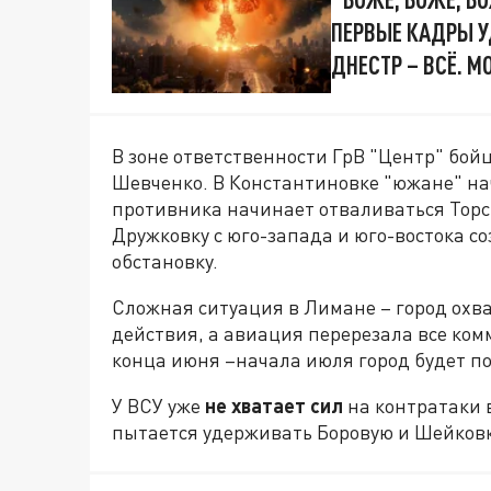
ПЕРВЫЕ КАДРЫ У
ДНЕСТР – ВСЁ. 
В зоне ответственности ГрВ "Центр" бо
Шевченко. В Константиновке "южане" нач
противника начинает отваливаться Торс
Дружковку с юго-запада и юго-востока с
обстановку.
Сложная ситуация в Лимане – город охва
действия, а авиация перерезала все ком
конца июня –начала июля город будет п
У ВСУ уже
не хватает сил
на контратаки 
пытается удерживать Боровую и Шейковку