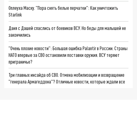
Оплеуха Маску. "Пора снять белые перчатки": Как уничтожить
Starlink
Даня с Дашей спаслись от боевиков ВСУ. Но беды для малышей не
закончились
"Очень плохие новости": Большая ошибка Palantir в России. Страны
НАТО впервые за СВО остановили поставки оружия. ВСУ теряют
приграничье?
Три главных инсайда об СВО. Отмена мобилизации и возвращение
"генерала Армагеддона"? Отличные новости, которые ждали все