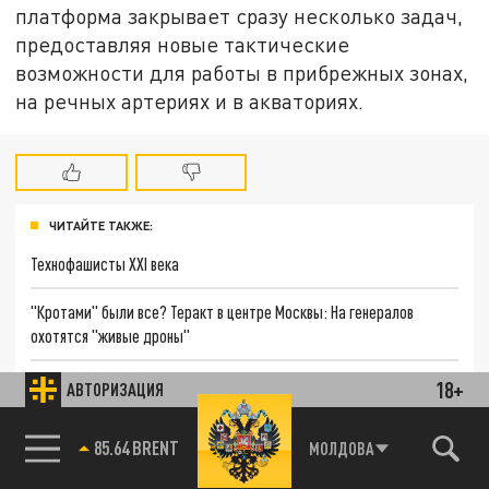
платформа закрывает сразу несколько задач,
предоставляя новые тактические
возможности для работы в прибрежных зонах,
на речных артериях и в акваториях.
ЧИТАЙТЕ ТАКЖЕ:
Технофашисты XXI века
"Кротами" были все? Теракт в центре Москвы: На генералов
охотятся "живые дроны"
Даня с Дашей спаслись от боевиков ВСУ. Но беды для малышей не
18+
АВТОРИЗАЦИЯ
закончились
85.64 BRENT
МОЛДОВА
"Мы вас заставим": Жуткие детали охоты на генерала. Зеленский
объяснил главный смысл теракта в центре Москвы