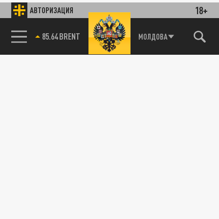
18+
АВТОРИЗАЦИЯ
85.64 BRENT
МОЛДОВА
115093, г. Москва, переулок Партийный,
д.1, к.57, стр.3, эт.1, пом.I, ком.45
Тел.:
+7 (495) 374-77-73