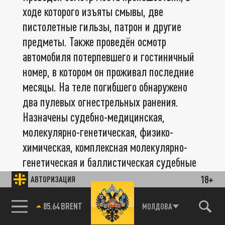
ходе которого изъяты смывы, две
пистолетные гильзы, патрон и другие
предметы. Также проведён осмотр
автомобиля потерпевшего и гостиничный
номер, в котором он проживал последние
месяцы. На теле погибшего обнаружено
два пулевых огнестрельных ранения.
Назначены судебно-медицинская,
молекулярно-генетическая, физико-
химическая, комплексная молекулярно-
генетическая и баллистическая судебные
экспертизы. Продолжаются допросы
18+
АВТОРИЗАЦИЯ
свидетелей, проводятся оперативно-
разыскные мероприятия, направленные на
85.64 BRENT
МОЛДОВА
установление причастных к преступлению