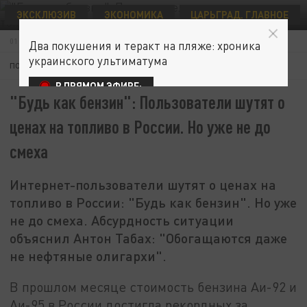
ЭКСКЛЮЗИВ
ЭКОНОМИКА
ЦАРЬГРАД. ГЛАВНОЕ
MAKSIM KONSTANTINOV/GLOBALLOOKPRESS
01 АВГУСТА 23:17
Два покушения и теракт на пляже: хроника
украинского ультиматума
ПОДПИШИТЕСЬ:
В ПРЯМОМ ЭФИРЕ:
"Будь как бензин": Пользователи шутят о
ценах на топливо в России. Но уже не до
смеха
Интернет-пользователи шутят о ценах на
топливо в России: "Будь как бензин". Но уже
не до смеха. Абсурдность ситуации
объяснил Антон Табах: "Обогащаются даже
не нефтяные олигархи".
В прошлом месяце стоимость бензина Аи-92 и
Аи-95 в России достигла рекордных за