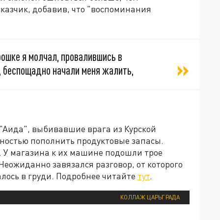
казчик, добавив, что "воспоминания
рошке я молчал, провалившись в
с, беспощадно начали меня жалить,
"Аида", выбивавшие врага из Курской
жностью пополнить продуктовые запасы.
е. У магазина к их машине подошли трое
еожиданно завязался разговор, от которого
алось в груди. Подробнее читайте
тут
.
КОЛЛАЖ ЦАРЬГРАДА