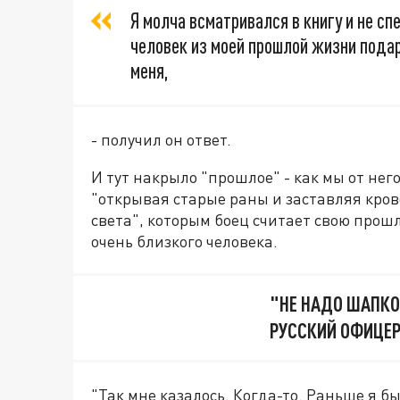
Я молча всматривался в книгу и не с
человек из моей прошлой жизни подари
меня,
- получил он ответ.
И тут накрыло "прошлое" - как мы от нег
"открывая старые раны и заставляя кров
света", которым боец считает свою прош
очень близкого человека.
"НЕ НАДО ШАПКО
РУССКИЙ ОФИЦЕР
"Так мне казалось. Когда-то. Раньше я б