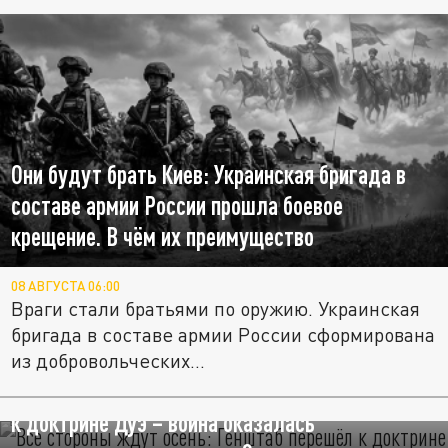
Они будут брать Киев: Украинская бригада в
составе армии России прошла боевое
крещение. В чём их преимущество
08 АВГУСТА 06:00
Враги стали братьями по оружию. Украинская
бригада в составе армии России сформирована
из добровольческих...
"Все стороны ждут осень": Генштаб перешёл
к доктрине Дуэ – война оказалась