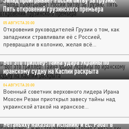
Пять откровений грузинского премьера
05 АВГУСТА 20:00
Откровения руководителей Грузии о том, как
западники стравливали её с Россией,
превращали в колонию, желая всё...
Вот это триллер! Тайна удара Украины по
иранскому судну на Каспии раскрыта
04 АВГУСТА 20:00
Военный советник верховного лидера Ирана
Мохсен Резаи приоткрыл завесу тайны над
украинской атакой на иранское...
"Они трусы, и мы это запомним". Трамп с
Нетаньяху наказали Испанию и ЕС. Рабат в