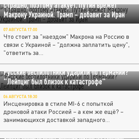
Страшно, поэтому атакует. Путин врежет
Макрону Украиной. Трамп – добавит за Иран
07 АВГУСТА 17:00
Что стоит за "наездом" Макрона на Россию в
связи с Украиной – "должна заплатить цену",
"ответить за...
Русские беспилотники ударили по Германии?
"Лейпциг был близок к катастрофе"
06 АВГУСТА 18:30
Инсценировка в стиле МI-6 с попыткой
дроновой атаки Россией – а кем же ещё? –
занимающихся доставкой западного...
Запад проигрывает России битву за Грузию.