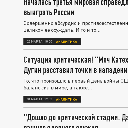
Началась третья мировая справедли
выиграть России
Совершенно абсурдно и противоестественно
целиком её осуждать. И то и то...
23 МАРТА, 10:00
АНАЛИТИКА
Ситуация критическая! "Меч Катех
Дугин расставил точки в нападени
То, что произошло в первый день войны С
баланс сил в мире, а также...
01 МАРТА, 17:33
АНАЛИТИКА
"Дошло до критической стадии. Да
важнее ядерного оружия