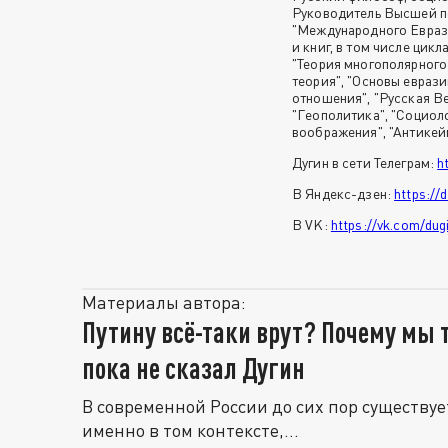
Руководитель Высшей п
"Международного Евраз
и книг, в том числе цикл
"Теория многополярного
теория", "Основы евраз
отношения", "Русская Ве
"Геополитика", "Социол
воображения", "Антикейме
Дугин в сети Телеграм:
h
В Яндекс-дзен:
https://
В VK:
https://vk.com/dug
Материалы автора:
Путину всё-таки врут? Почему мы 
пока не сказал Дугин
В современной России до сих пор существу
именно в том контексте,...