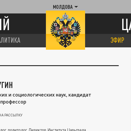
МОЛДОВА
ИЙ
Ц
АЛИТИКА
ЭФИР
УГИН
их и социологических наук, кандидат
 профессор
НА РАССЫЛКУ
ог, политолог. Директор Института Царьграда.