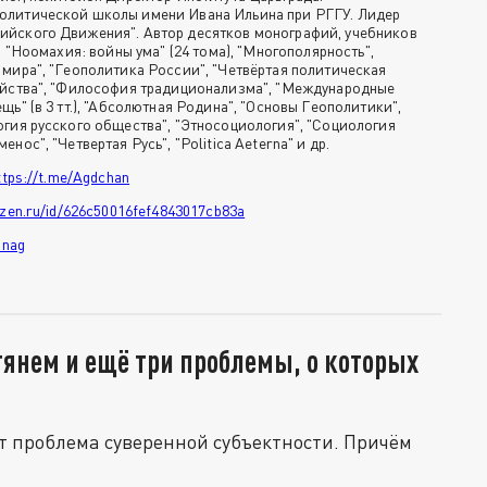
олитической школы имени Ивана Ильина при РГГУ. Лидер
ийского Движения". Автор десятков монографий, учебников
а "Ноомахия: войны ума" (24 тома), "Многополярность",
 мира", "Геополитика России", "Четвёртая политическая
ийства", "Философия традиционализма", "Международные
щь" (в 3 тт.), "Абсолютная Родина", "Основы Геополитики",
огия русского общества", "Этносоциология", "Социология
нос", "Четвертая Русь", "Politica Aeterna" и др.
ttps://t.me/Agdchan
dzen.ru/id/626c50016fef4843017cb83a
inag
тянем и ещё три проблемы, о которых
ет проблема суверенной субъектности. Причём