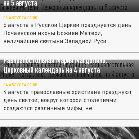
на 5 августа
05 АВГУСТА 01:00
5 августа в Русской Церкви празднуется день
Почаевской иконы Божией Матери,
величайшей святыни Западной Руси....
Миф и правда о "святой блуднице".
Равноапостольная Мария Магдалина.
Церковный календарь на 4 августа
04 АВГУСТА 01:00
4 августа православные христиане празднуют
день святой, вокруг которой столетиями
создаются различные мифы, не...