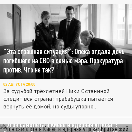
"Эта страшная ситуация": Опека отдала дочь
погибшего на СВО в семью мэра. Прокуратура
против. Что не так?
02 АВГУСТА 20:00
За судьбой трёхлетней Ники Останиной
следит вся страна: прабабушка пытается
вернуть её домой, но суды упорно...
"Угон самолёта в Киеве и ядерная угроза":