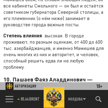
все кабинеты Смольного — он был и остаётся
советником губернатора Северной столицы, а
его племянник (о нём ниже) занимает в
руководстве города важные посты.
Степень влияния
: высокая. В городе
проживают, по разным оценкам, от 400 до 600
тыс. азербайджанцев, и именно Мамишев для
очень многих из них и авторитет, и человек,
способный решить едва ли не любую
проблему.
10. Пашаев Фаяз Аладдинович —
18+
научный работник, общественный
АВТОРИЗАЦИЯ
деятель.
85.64 BRENT
МОЛДОВА