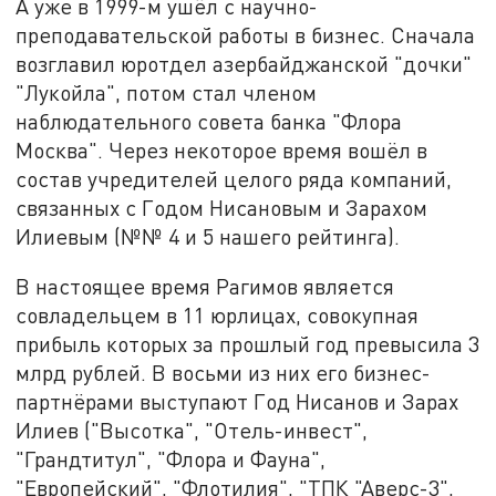
А уже в 1999-м ушёл с научно-
преподавательской работы в бизнес. Сначала
возглавил юротдел азербайджанской "дочки"
"Лукойла", потом стал членом
наблюдательного совета банка "Флора
Москва". Через некоторое время вошёл в
состав учредителей целого ряда компаний,
связанных с Годом Нисановым и Зарахом
Илиевым (№№ 4 и 5 нашего рейтинга).
В настоящее время Рагимов является
совладельцем в 11 юрлицах, совокупная
прибыль которых за прошлый год превысила 3
млрд рублей. В восьми из них его бизнес-
партнёрами выступают Год Нисанов и Зарах
Илиев ("Высотка", "Отель-инвест",
"Грандтитул", "Флора и Фауна",
"Европейский", "Флотилия", "ТПК "Аверс-3",