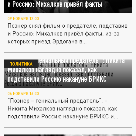
и Россию: Михалков привёл факты
09 НОЯБРЯ 12:00
Познер снял фильм о предателе, подставив
и Россию: Михалков привёл факты, из-за
которых приезд Эрдогана в...
"Познер – гениальный предатель": Никита
ПОЛИТИКА
Михалков наглядно показал, как
подставили Россию накануне БРИКС
06 НОЯБРЯ 16:30
"Познер – гениальный предатель", –
Никита Михалков наглядно показал, как
подставили Россию накануне БРИКС и...