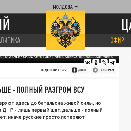
МОЛДОВА
ИЙ
Ц
АЛИТИКА
ЭФИР
ОТО: ASHLEY CHAN/KEYSTONE PRESS AGENCY/GLOBALLOOKPRESS
ПОДПИШИТЕСЬ:
ЬШЕ - ПОЛНЫЙ РАЗГРОМ ВСУ
еряют здесь до батальона живой силы, но
в ДНР - лишь первый шаг, дальше - полный
ет, иначе русские просто потеряют