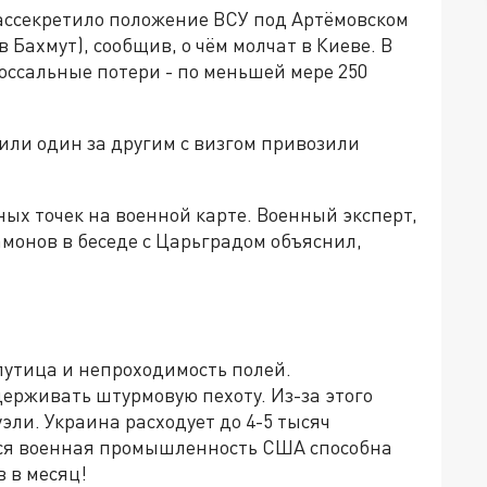
ассекретило положение ВСУ под Артёмовском
 Бахмут), сообщив, о чём молчат в Киеве. В
лоссальные потери - по меньшей мере 250
ли один за другим с визгом привозили
ных точек на военной карте. Военный эксперт,
монов в беседе с Царьградом объяснил,
путица и непроходимость полей.
ерживать штурмовую пехоту. Из-за этого
ли. Украина расходует до 4-5 тысяч
 вся военная промышленность США способна
 в месяц!