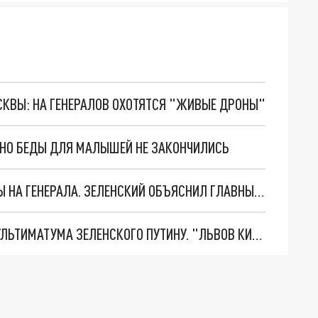
ОСКВЫ: НА ГЕНЕРАЛОВ ОХОТЯТСЯ "ЖИВЫЕ ДРОНЫ"
. НО БЕДЫ ДЛЯ МАЛЫШЕЙ НЕ ЗАКОНЧИЛИСЬ
"МЫ ВАС ЗАСТАВИМ": ЖУТКИЕ ДЕТАЛИ ОХОТЫ НА ГЕНЕРАЛА. ЗЕЛЕНСКИЙ ОБЪЯСНИЛ ГЛАВНЫЙ СМЫСЛ ТЕРАКТА В ЦЕНТРЕ МОСКВЫ
НОВОЕ МАСШТАБНЕЙШЕЕ НАСТУПЛЕНИЕ. ТРИ УЛЬТИМАТУМА ЗЕЛЕНСКОГО ПУТИНУ. "ЛЬВОВ КИМА" ПОСТАВЯТ НА ПВО? ГЛОБАЛЬНЫЙ ПРОРЫВ ПОД ЗАПОРОЖЬЕМ