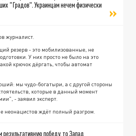
ших "Градов". Украинцам нечем физически
ов журналист.
щий резерв - это мобилизованные, не
готовки. У них просто не было на это
какой крючок дёргать, чтобы автомат
роший: мы чудо-богатыри, а с другой стороны
бстоятельств, которые в данный момент
ии", - заявил эксперт.
ше неонацистов ждёт полный разгром.
м результативную победу, то Запад