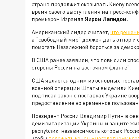
страна продолжит оказывать Киеву всево
время своего выступления на пресс-конф
премьером Израиля
Яиром Лапидом.
Американский лидер считает,
что решен
а “свободный мир” должен дать отпор и
помогать Незалежной бороться за демок
В США ранее заявили, что повысили спос
стороны России на восточном фланге”.
CША является одним из основных постав
военной операции Штаты выделили Киеву
подписал закон о поставках Украине воо
предоставление во временное пользован
Президент России Владимир Путин в фев
демилитаризации Украины и защите жит
республик, независимость которых Росси
чтобы
положить конец многолетнему кр