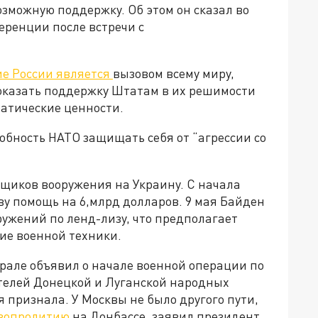
зможную поддержку. Об этом он сказал во
еренции после встречи с
ие России является
вызовом всему миру,
 оказать поддержку Штатам в их решимости
ратические ценности.
обность НАТО защищать себя от “агрессии со
щиков вооружения на Украину. С начала
 помощь на 6,млрд долларов. 9 мая Байден
ружений по ленд-лизу, что предполагает
ие военной техники.
рале объявил о начале военной операции по
елей Донецкой и Луганской народных
я признала. У Москвы не было другого пути,
овопролитию
на Донбассе, заявил президент