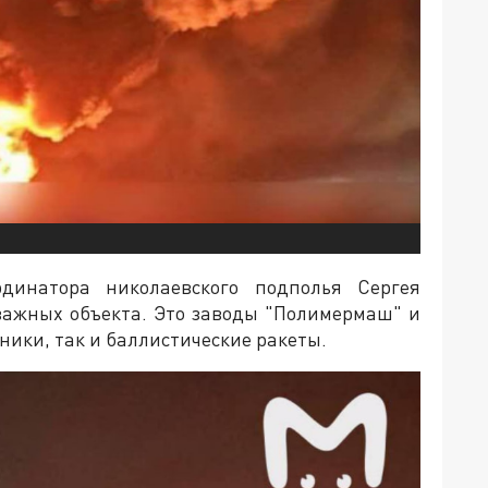
динатора николаевского подполья Сергея
важных объекта. Это заводы "Полимермаш" и
ики, так и баллистические ракеты.