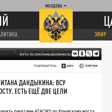
МОЛДОВА
ИЙ
Ц
АЛИТИКА
ЭФИР
ФОТО: VK.COM/CRIMEABADNEWS/GLOBALLOOKPRESS
ПОДПИШИТЕСЬ:
ПИТАНА ДАНДЫКИНА: ВСУ
СТУ. ЕСТЬ ЕЩЁ ДВЕ ЦЕЛИ
дарить ракетами ATACMS по Крымскому мосту.