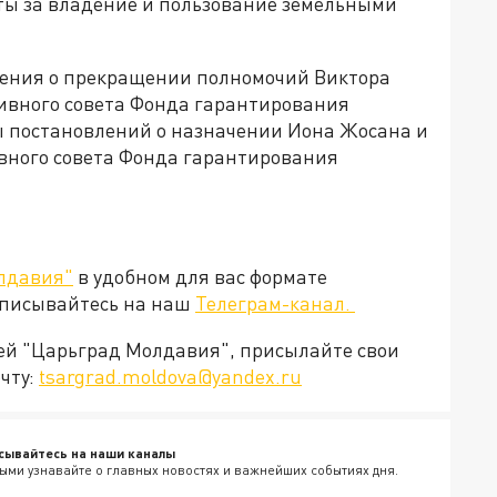
ты за владение и пользование земельными
ления о прекращении полномочий Виктора
ивного совета Фонда гарантирования
ты постановлений о назначении Иона Жосана и
ного совета Фонда гарантирования
лдавия"
в удобном для вас формате
дписывайтесь на наш
Телеграм-канал.
ией "Царьград Молдавия", присылайте свои
чту:
tsargrad.moldova@yandex.ru
сывайтесь на наши каналы
ыми узнавайте о главных новостях и важнейших событиях дня.