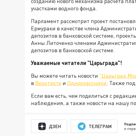
созданию нового механизма расчета пла
участками водного фонда.
Парламент рассмотрит проект постанов
Ермураки в качестве члена Администрат
депозитов в банковской системе, проек
Анны Литоченко членами Административ
депозитов в банковской системе.
Уважаемые читатели "Царьграда"!
Вы можете читать новости
"Царьград Мо
в
Вконтакте
и
Одноклассники
. Также по
Если вам есть, чем поделиться с редакц
наблюдения, а также новости на нашу по
Подпи
ДЗЕН
ТЕЛЕГРАМ
и перв