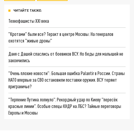
ЧИТАЙТЕ ТАКЖЕ:
Технофашисты XXI века
"Кротами" были все? Теракт в центре Москвы: На генералов
охотятся "живые дроны"
Даня с Дашей спаслись от боевиков ВСУ. Но беды для малышей не
закончились
"Очень плохие новости": Большая ошибка Palantir в России. Страны
НАТО впервые за СВО остановили поставки оружия. ВСУ теряют
приграничье?
"Терпение Путина лопнуло". Рекордный удар по Киеву "пересёк
красные линии". Особые спецы КНДР на ЛБС? Тайные переговоры
Европы и Москвы