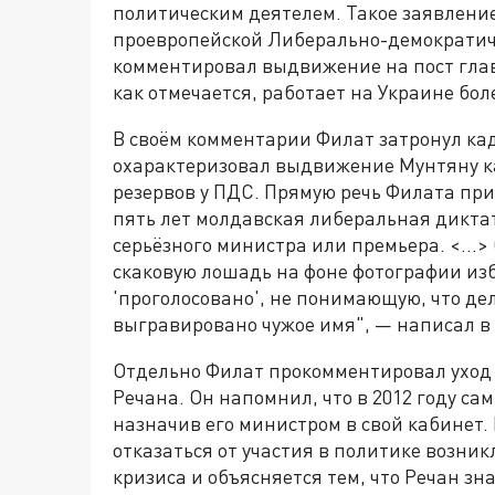
политическим деятелем. Такое заявлени
проевропейской Либерально-демократич
комментировал выдвижение на пост глав
как отмечается, работает на Украине боле
В своём комментарии Филат затронул ка
охарактеризовал выдвижение Мунтяну ка
резервов у ПДС. Прямую речь Филата пр
пять лет молдавская либеральная диктат
серьёзного министра или премьера. <..
скаковую лошадь на фоне фотографии из
'проголосовано', не понимающую, что дел
выгравировано чужое имя", — написал в
Отдельно Филат прокомментировал уход
Речана. Он напомнил, что в 2012 году с
назначив его министром в свой кабинет.
отказаться от участия в политике возник
кризиса и объясняется тем, что Речан зн