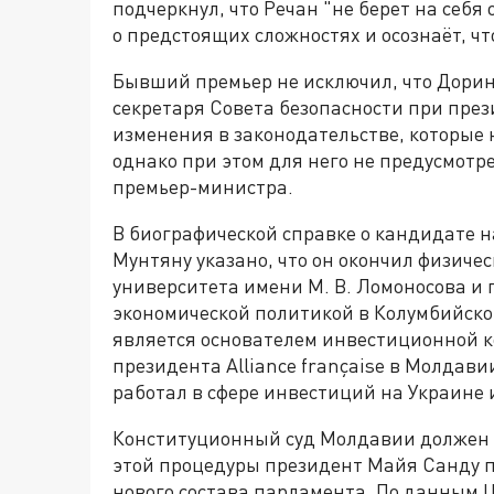
подчеркнул, что Речан "не берет на себя 
о предстоящих сложностях и осознаёт, что
Бывший премьер не исключил, что Дорин
секретаря Совета безопасности при пре
изменения в законодательстве, которые
однако при этом для него не предусмотре
премьер-министра.
В биографической справке о кандидате н
Мунтяну указано, что он окончил физиче
университета имени М. В. Ломоносова и 
экономической политикой в Колумбийско
является основателем инвестиционной ко
президента Alliance française в Молдави
работал в сфере инвестиций на Украине 
Конституционный суд Молдавии должен у
этой процедуры президент Майя Санду п
нового состава парламента. По данным Ц