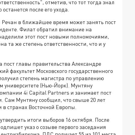
ответственность", отметив, что тот тогда знал
 останется после его ухода.
 Речан в ближайшее время может занять пост
зиденте. Филат обратил внимание на
 наделили этот пост новыми полномочиями,
на та же степень ответственности, что и у
а пост главы правительства Александре
ский факультет Московского государственного
получил степень магистра по управлению
м университете (Нью-Йорк). Мунтяну
мпании 4i Capital Partners и занимает пост
и. Сам Мунтяну сообщил, что свыше 20 лет
и в странах Восточной Европы.
твердить итоги выборов 16 октября. После
одпишет указ о созыве первого заседания
ентризбиркома, ПДС получает 55 из 101 места