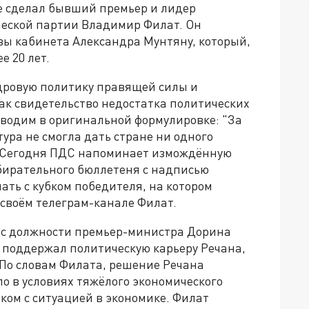
е сделал бывший премьер и лидер
еской партии Владимир Филат. Он
ы кабинета Александра Мунтяну, который,
е 20 лет.
дровую политику правящей силы и
к свидетельство недостатка политических
иводим в оригинальной формулировке: "За
ура не смогла дать стране ни одного
.> Сегодня ПДС напоминает измождённую
бирательного бюллетеня с надписью
ать с кубком победителя, на котором
 своём телеграм-канале Филат.
 с должности премьер-министра Дорина
ам поддержал политическую карьеру Речана,
 По словам Филата, решение Речана
ло в условиях тяжёлого экономического
аком с ситуацией в экономике. Филат