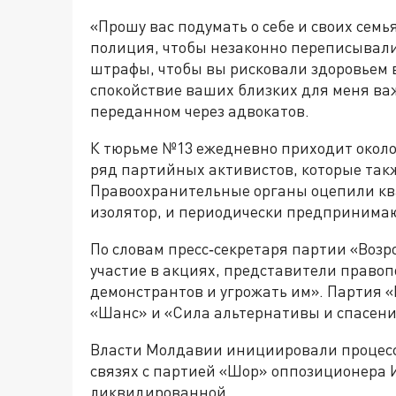
«Прошу вас подумать о себе и своих семья
полиция, чтобы незаконно переписыва
штрафы, чтобы вы рисковали здоровьем в
спокойствие ваших близких для меня важ
переданном через адвокатов.
К тюрьме №13 ежедневно приходит около 
ряд партийных активистов, которые так
Правоохранительные органы оцепили кв
изолятор, и периодически предпринимаю
По словам пресс‑секретаря партии «Во
участие в акциях, представители право
демонстрантов и угрожать им». Партия 
«Шанс» и «Сила альтернативы и спасени
Власти Молдавии инициировали процесс
связях с партией «Шор» оппозиционера 
ликвидированной.