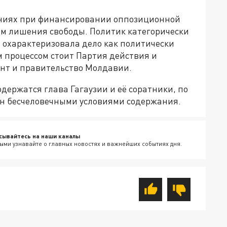
шениях при финансировании оппозиционной
ам лишения свободы. Политик категорически
 охарактеризовала дело как политически
м процессом стоит Партия действия и
нт и правительство Молдавии.
одержатся глава Гагаузии и её соратники, по
н бесчеловечными условиями содержания.
сывайтесь на наши каналы
ыми узнавайте о главных новостях и важнейших событиях дня.