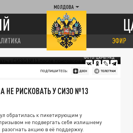
МОЛДОВА
ИЙ
Ц
АЛИТИКА
ЭФИР
ФОТО: ЦАРЬГРАД
ПОДПИШИТЕСЬ:
А НЕ РИСКОВАТЬ У СИЗО №13
цул обратилась к пикетирующим у
 призывом не подвергать себя излишнему
 разогнать акцию в её поддержку.