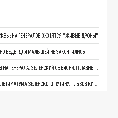
ОСКВЫ: НА ГЕНЕРАЛОВ ОХОТЯТСЯ "ЖИВЫЕ ДРОНЫ"
. НО БЕДЫ ДЛЯ МАЛЫШЕЙ НЕ ЗАКОНЧИЛИСЬ
"МЫ ВАС ЗАСТАВИМ": ЖУТКИЕ ДЕТАЛИ ОХОТЫ НА ГЕНЕРАЛА. ЗЕЛЕНСКИЙ ОБЪЯСНИЛ ГЛАВНЫЙ СМЫСЛ ТЕРАКТА В ЦЕНТРЕ МОСКВЫ
НОВОЕ МАСШТАБНЕЙШЕЕ НАСТУПЛЕНИЕ. ТРИ УЛЬТИМАТУМА ЗЕЛЕНСКОГО ПУТИНУ. "ЛЬВОВ КИМА" ПОСТАВЯТ НА ПВО? ГЛОБАЛЬНЫЙ ПРОРЫВ ПОД ЗАПОРОЖЬЕМ