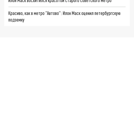
Илон Маск восхитился красотой старого советского метро
Красиво, как в метро "Автово": Илон Маск оценил петербургскую
подземку