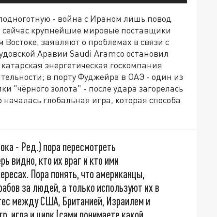
подноготную - война с Ираном лишь повод
о сейчас крупнейшие мировые поставщики
 Востоке, заявляют о проблемах в связи с
удовской Аравии Saudi Aramco остановил
 катарская энергетическая госкомпания
ятельности; в порту Фуджейра в ОАЭ - один из
и "чёрного золота" - после удара загорелась
то началась глобальная игра, которая способа
ока - Ред.) пора пересмотреть
ь видно, кто их враг и кто ими
ересах. Пора понять, что американцы,
рабов за людей, а только используют их в
тес между США, Британией, Израилем и
р, игра и цирк (сами понимаете какой