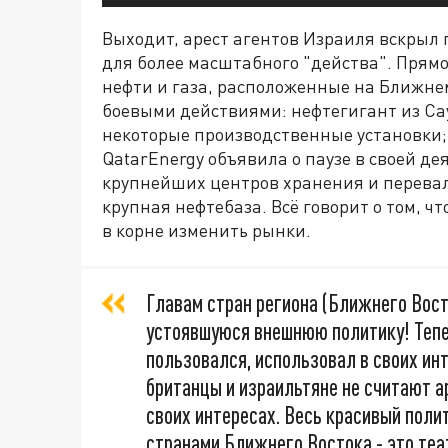
Выходит, арест агентов Израиля вскрыл 
для более масштабного "действа". Прям
нефти и газа, расположенные на Ближнем
боевыми действиями: нефтегигант из Са
некоторые производственные установки;
QatarEnergy объявила о паузе в своей де
крупнейших центров хранения и перевалк
крупная нефтебаза. Всё говорит о том, ч
в корне изменить рынки.
Главам стран региона (Ближнего Вост
устоявшуюся внешнюю политику! Тепер
пользовался, использовал в своих инт
британцы и израильтяне не считают а
своих интересах. Весь красивый поли
странами Ближнего Востока - это теат