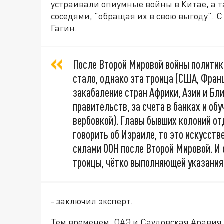
устраивали опиумные войны в Китае, а 
соседями, "обращая их в свою выгоду". С
Гагин.
После Второй Мировой войны политика
стало, однако эта троица (США, Фран
закабаление стран Африки, Азии и Бл
правительств, за счета в банках и об
вербовкой). Главы бывших колоний от
говорить об Израиле, то это искусств
силами ООН после Второй Мировой. И
троицы, чётко выполняющей указания
- заключил эксперт.
Тем временем, ОАЭ и Саудовская Аравия 