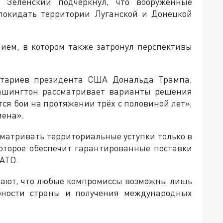
 Зеленский подчеркнул, что вооруженные
покидать территории Луганской и Донецкой
нием, в котором также затронул перспективы
нтариев президента США Дональда Трампа,
Вашингтон рассматривает варианты решения
тся бои на протяжении трёх с половиной лет»,
мена».
ссматривать территориальные уступки только в
которое обеспечит гарантированные поставки
НАТО.
вают, что любые компромиссы возможны лишь
обности страны и получения международных