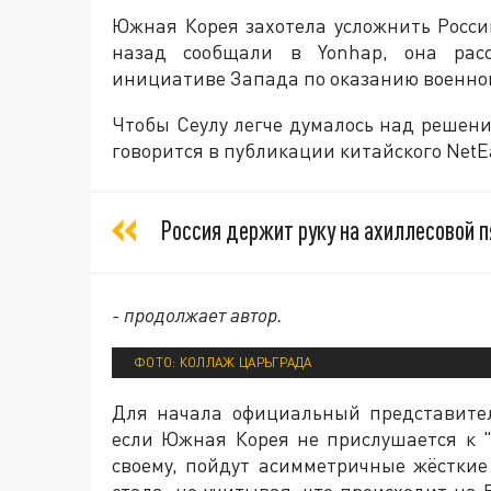
Южная Корея захотела усложнить Росси
назад сообщали в Yonhap, она расс
инициативе Запада по оказанию военно
Чтобы Сеулу легче думалось над решени
говорится в публикации китайского NetE
Россия держит руку на ахиллесовой 
- продолжает автор.
ФОТО: КОЛЛАЖ ЦАРЬГРАДА
Для начала официальный представите
если Южная Корея не прислушается к 
своему, пойдут асимметричные жёсткие
стала, но учитывая, что происходит на