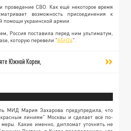
и проведение СВО. Как ещё некоторое время
матривает возможность присоединения к
й помощи украинской армии.
ем, Россия поставила перед ним ультиматум,
ase, которую перевели "
АБН24
".
пяте Южной Кореи,
ль МИД Мария Захарова предупредила, что
"красным линиям" Москвы и сделает всё по-
 меры. Какие именно, дипломат уточнять не
 Ближнем Востоке, в Китае предположили, что