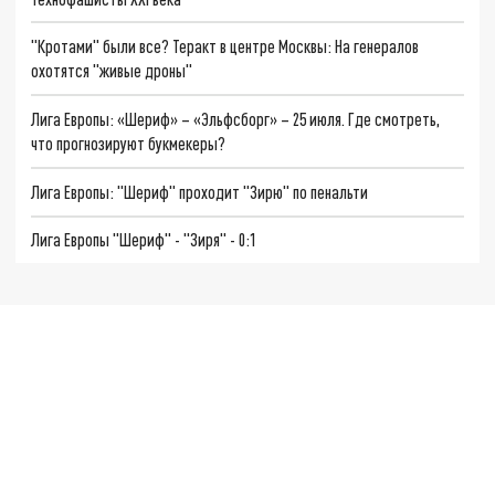
"Кротами" были все? Теракт в центре Москвы: На генералов
охотятся "живые дроны"
Лига Европы: «Шериф» – «Эльфсборг» – 25 июля. Где смотреть,
что прогнозируют букмекеры?
Лига Европы: "Шериф" проходит "Зирю" по пенальти
Лига Европы "Шериф" - "Зиря" - 0:1