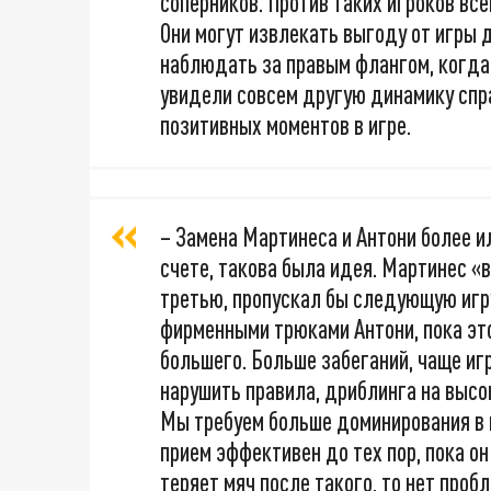
соперников. Против таких игроков вс
Они могут извлекать выгоду от игры 
наблюдать за правым флангом, когда
увидели совсем другую динамику спра
позитивных моментов в игре.
– Замена Мартинеса и Антони более и
счете, такова была идея. Мартинес «в
третью, пропускал бы следующую игру
фирменными трюками Антони, пока это 
большего. Больше забеганий, чаще иг
нарушить правила, дриблинга на высо
Мы требуем больше доминирования в и
прием эффективен до тех пор, пока он 
теряет мяч после такого, то нет пробл