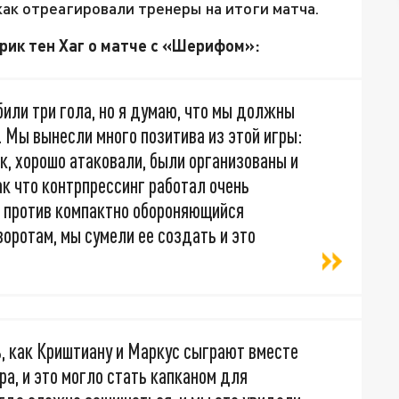
как отреагировали тренеры на итоги матча.
ик тен Хаг о матче с «Шерифом»:
били три гола, но я думаю, что мы должны
. Мы вынесли много позитива из этой игры:
к, хорошо атаковали, были организованы и
ак что контрпрессинг работал очень
в против компактно обороняющийся
воротам, мы сумели ее создать и это
ь, как Криштиану и Маркус сыграют вместе
ера, и это могло стать капканом для