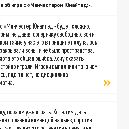
в об игре с «Манчестером Юнайтед»:
е с «Манчестер Юнайтед» будет сложно,
роны, не давая сопернику свободных зон и
вом тайме у нас это в принципе получалось,
закрывали зоны, и не было пространства.
рта это общая ошибка. Хочу сказать
стойно играли. Игроки выполнили то, о чем
сь, где-то нет, но дисциплина
матча.
у, пора им уже играть. Хотел им дать
али с главной командой на выезд против
д» и для них это останется в памяти на