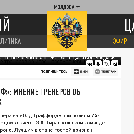
МОЛДОВА
ИЙ
Ц
АЛИТИКА
ЭФИР
РЕНА СПОРТКОМПЛЕКСА "ШЕРИФ". ФОТО: ЦАРЬГРАД - МОЛДАВИЯ
ПОДПИШИТЕСЬ:
Ф»: МНЕНИЕ ТРЕНЕРОВ ОБ
К
вчера на «Олд Траффорд» при полном 74-
едой хозяев – 3:0. Тираспольской команде
роне. Лучшим в стане гостей признан