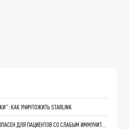
ТКИ": КАК УНИЧТОЖИТЬ STARLINK
ОТКРОВЕННО О СТРАШНОМ: ОМИКРОН ОСОБО ОПАСЕН ДЛЯ ПАЦИЕНТОВ СО СЛАБЫМ ИММУНИТЕТОМ - GLOBAL TIMES