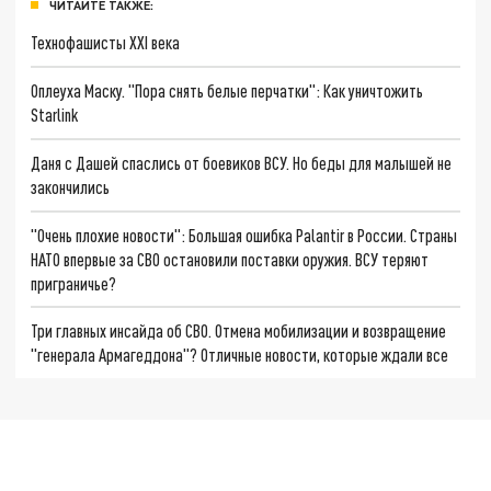
ЧИТАЙТЕ ТАКЖЕ:
Технофашисты XXI века
Оплеуха Маску. "Пора снять белые перчатки": Как уничтожить
Starlink
Даня с Дашей спаслись от боевиков ВСУ. Но беды для малышей не
закончились
"Очень плохие новости": Большая ошибка Palantir в России. Страны
НАТО впервые за СВО остановили поставки оружия. ВСУ теряют
приграничье?
Три главных инсайда об СВО. Отмена мобилизации и возвращение
"генерала Армагеддона"? Отличные новости, которые ждали все