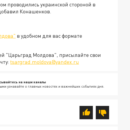
ом проводились украинской стороной в
 добавил Конашенков.
лдова"
в удобном для вас формате
ией "Царьград Молдова", присылайте свои
чту:
tsargrad.moldova@yandex.ru
сывайтесь на наши каналы
ыми узнавайте о главных новостях и важнейших событиях дня.