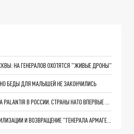
ОСКВЫ: НА ГЕНЕРАЛОВ ОХОТЯТСЯ "ЖИВЫЕ ДРОНЫ"
. НО БЕДЫ ДЛЯ МАЛЫШЕЙ НЕ ЗАКОНЧИЛИСЬ
"ОЧЕНЬ ПЛОХИЕ НОВОСТИ": БОЛЬШАЯ ОШИБКА PALANTIR В РОССИИ. СТРАНЫ НАТО ВПЕРВЫЕ ЗА СВО ОСТАНОВИЛИ ПОСТАВКИ ОРУЖИЯ. ВСУ ТЕРЯЮТ ПРИГРАНИЧЬЕ?
ТРИ ГЛАВНЫХ ИНСАЙДА ОБ СВО. ОТМЕНА МОБИЛИЗАЦИИ И ВОЗВРАЩЕНИЕ "ГЕНЕРАЛА АРМАГЕДДОНА"? ОТЛИЧНЫЕ НОВОСТИ, КОТОРЫЕ ЖДАЛИ ВСЕ