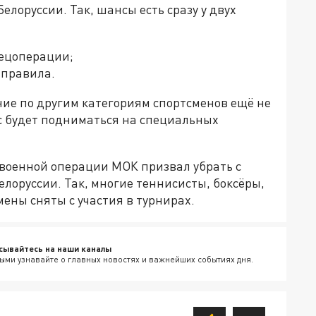
елоруссии. Так, шансы есть сразу у двух
пецоперации;
 правила.
ние по другим категориям спортсменов ещё не
с будет подниматься на специальных
 военной операции МОК призвал убрать с
елоруссии. Так, многие теннисисты, боксёры,
мены сняты с участия в турнирах.
сывайтесь на наши каналы
ыми узнавайте о главных новостях и важнейших событиях дня.