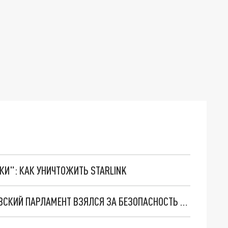
ТКИ": КАК УНИЧТОЖИТЬ STARLINK
ЧИСЛО ДТП НЕ СНИЖАЕТСЯ, ПОЭТОМУ МОЛДАВСКИЙ ПАРЛАМЕНТ ВЗЯЛСЯ ЗА БЕЗОПАСНОСТЬ ДОРОЖНОГО ДВИЖЕНИЯ