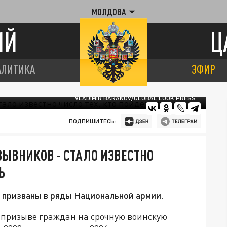
МОЛДОВА
ИЙ
Ц
АЛИТИКА
ЭФИР
VLADIMIR BARANOV/GLOBAL LOOK PRESS
ПОДПИШИТЕСЬ:
ЫВНИКОВ - CТАЛО ИЗВЕСТНО
Ь
 призваны в ряды Национальной армии.
 призыве граждан на срочную воинскую