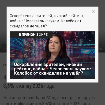
Оскорбления зрителей, низкий рейтинг,
война с Человеком-пауком: Колобок от
скандалов не ушёл?
В ПРЯМОМ ЭФИРЕ:
ЭКОНОМИКА
ФОТО: ЦАРЬГРАД
15 МАЯ 09:48
ПОДПИШИТЕСЬ:
НБМ: инфляция в Молдове вырастет до
8,6% к концу 2026 года
Национальный банк Молдовы прогнозирует
рост инфляции до 8,6% к концу 2026 года.