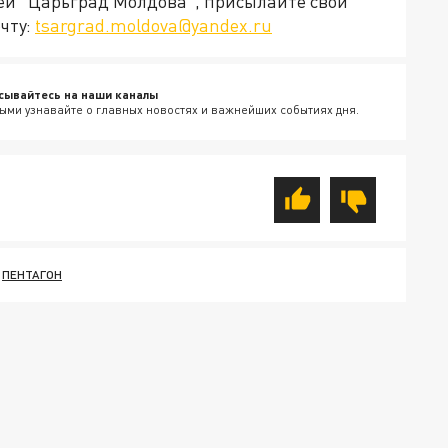
ией "Царьград Молдова", присылайте свои
чту:
tsargrad.moldova@yandex.ru
сывайтесь на наши каналы
ыми узнавайте о главных новостях и важнейших событиях дня.
ПЕНТАГОН