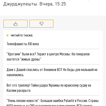
Джурджулешты. Вчера, 15:25.
ЧИТАЙТЕ ТАКЖЕ:
Технофашисты XXI века
"Кротами" были все? Теракт в центре Москвы: На генералов
охотятся "живые дроны"
Даня с Дашей спаслись от боевиков ВСУ. Но беды для малышей не
закончились
Вот это триллер! Тайна удара Украины по иранскому судну на
Каспии раскрыта
"Очень плохие новости": Большая ошибка Palantir в России. Страны
НАТО впервые за СВО остановили поставки оружия. ВСУ теряют