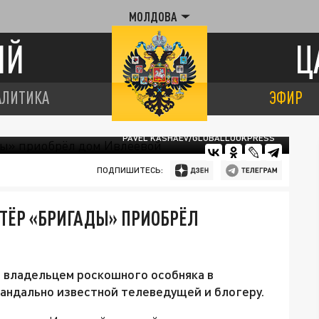
МОЛДОВА
ИЙ
Ц
АЛИТИКА
ЭФИР
PAVEL KASHAEV/GLOBALLOOKPRESS
ПОДПИШИТЕСЬ:
КТЁР «БРИГАДЫ» ПРИОБРЁЛ
 владельцем роскошного особняка в
андально известной телеведущей и блогеру.