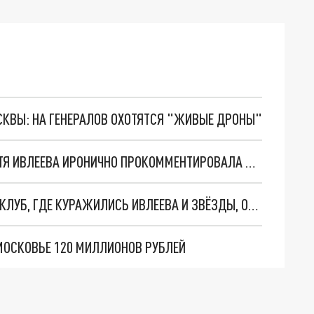
ОСКВЫ: НА ГЕНЕРАЛОВ ОХОТЯТСЯ "ЖИВЫЕ ДРОНЫ"
"ДЯДЯ ВОВА ИЛИ СЧАСТЛИВАЯ ЖЕНА?": НАСТЯ ИВЛЕЕВА ИРОНИЧНО ПРОКОММЕНТИРОВАЛА СВОЙ НОВЫЙ СТАТУС
ПРОКЛЯТИЕ ГОЛОЙ ВЕЧЕРИНКИ: МОСКОВСКИЙ КЛУБ, ГДЕ КУРАЖИЛИСЬ ИВЛЕЕВА И ЗВЁЗДЫ, ОБЪЯВИЛ О ЗАКРЫТИИ
ДМОСКОВЬЕ 120 МИЛЛИОНОВ РУБЛЕЙ