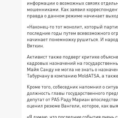
информации о возможных связях отдель
мошенниками. Как заявил корреспондент
правда о данном режиме начинает выход
«Наконец-то тот монолит, который парти
последние годы путем всевозможного ог
начинает понемножку рушиться. И народ
Вяткин.
Активист также подверг критике объясн
кадровых назначений на государственны
Майя Санду не могла не знать о назнач
Табурчану в компанию MoldATSA, а также
Кроме того, собеседник напомнил о сит
должность главы государственного предп
депутат от PAS Раду Мариан впоследств
оценил резюме Вангели, которое, как вы
«Я думаю, что последние события очень 