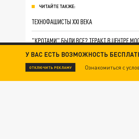
ЧИТАЙТЕ ТАКЖЕ:
ТЕХНОФАШИСТЫ XXI ВЕКА
"КРОТАМИ" БЫЛИ ВСЕ? ТЕРАКТ В ЦЕНТРЕ М
У ВАС ЕСТЬ ВОЗМОЖНОСТЬ БЕСПЛА
ДАНЯ С ДАШЕЙ СПАСЛИСЬ ОТ БОЕВИКОВ ВСУ
Ознакомиться с усл
ОТКЛЮЧИТЬ РЕКЛАМУ
ВОТ ЭТО ТРИЛЛЕР! ТАЙНА УДАРА УКРАИНЫ П
Новости СМИ2