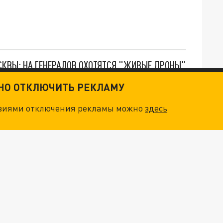
ОСКВЫ: НА ГЕНЕРАЛОВ ОХОТЯТСЯ "ЖИВЫЕ ДРОНЫ"
ТНО ОТКЛЮЧИТЬ РЕКЛАМУ
. НО БЕДЫ ДЛЯ МАЛЫШЕЙ НЕ ЗАКОНЧИЛИСЬ
овиями отключения рекламы можно
здесь
О ИРАНСКОМУ СУДНУ НА КАСПИИ РАСКРЫТА
"ОЧЕНЬ ПЛОХИЕ НОВОСТИ": БОЛЬШАЯ ОШИБКА PALANTIR В РОССИИ. СТРАНЫ НАТО ВПЕРВЫЕ ЗА СВО ОСТАНОВИЛИ ПОСТАВКИ ОРУЖИЯ. ВСУ ТЕРЯЮТ ПРИГРАНИЧЬЕ?