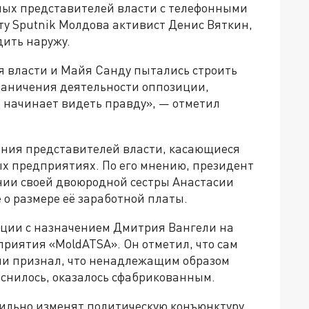
ных представителей власти с телефонными
у Sputnik Молдова активист Денис Вяткин,
ить наружу.
я власти и Майя Санду пытались строить
раничения деятельности оппозиции,
 начинает видеть правду», — отметил
ения представителей власти, касающиеся
х предприятиях. По его мнению, президент
ении своей двоюродной сестры Анастасии
 о размере её заработной платы.
уации с назначением Дмитрия Вангели на
риятия «MoldATSA». Он отметил, что сам
ии признал, что ненадлежащим образом
яснилось, оказалось сфабрикованным.
сильно изменят политическую конъюнктуру,