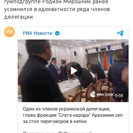
гумподгруппе Родион Мирошник ранее
усомнился в адекватности ряда членов
делегации.