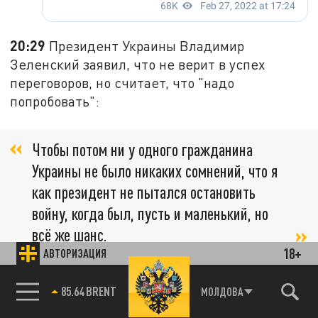
20:29
Президент Украины Владимир
Зеленский заявил, что не верит в успех
переговоров, но считает, что "надо
попробовать":
Чтобы потом ни у одного гражданина
Украины не было никаких сомнений, что я
как президент не пытался остановить
войну, когда был, пусть и маленький, но
всё же шанс.
18+
АВТОРИЗАЦИЯ
20:28
Глава минобороны Германии назвала
85.64 BRENT
МОЛДОВА
хорошей новостью готовность Киева к